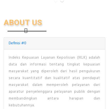
ABOUT US
Selamat Datang Pengunjung Survey
Selamat Datang Pengunjung Survey
Indeks Kepuasan Layanan
Kepolisian (IKLK)
Definisi #0
SKUKP / SIM
Indeks Kepuasan Layanan Kepolisian (IKLK) adalah
Lanjut Isi Survey
data dan informasi tentang tingkat kepuasan
masyarakat yang diperoleh dari hasil pengukuran
secara kuantitatif dan kualitatif atas pendapat
masyarakat dalam memperoleh pelayanan dari
aparatur penyelenggara pelayanan publik dengan
membandingkan antara harapan dan
kebutuhannya.